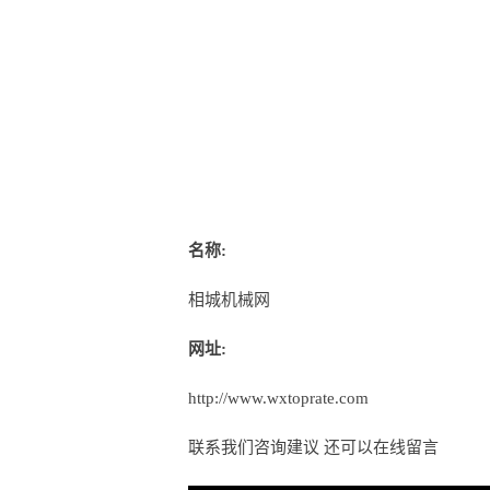
名称:
相城机械网
网址:
http://www.wxtoprate.com
联系我们咨询建议 还可以
在线留言